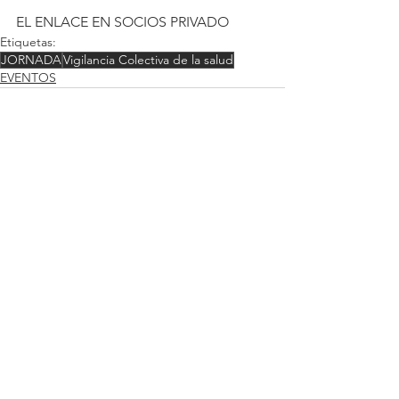
EL ENLACE EN SOCIOS PRIVADO
Etiquetas:
JORNADA
Vigilancia Colectiva de la salud
EVENTOS
Comentarios
Escribir un comentario...
CONTÁCTANOS: