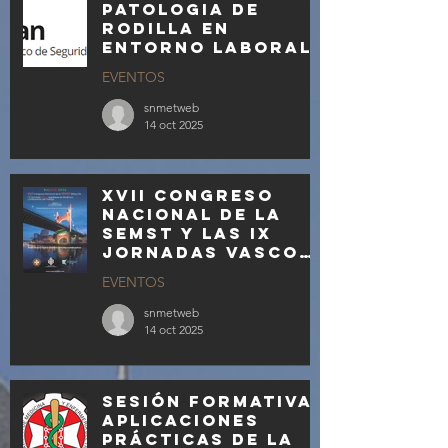
patologia de
rodilla en
entorno laboral
EVENTOS
snmetweb
14 oct 2025
XVII Congreso
Nacional de la
SEMST y las IX
Jornadas Vasco
Aquitanas los
EVENTOS
días 19 y 20 de
febrero de 2026
snmetweb
14 oct 2025
Sesión formativa:
APLICACIONES
PRÁCTICAS DE LA