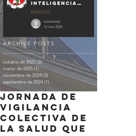
INTELIGENCIA
ARTIFICIAL
EVENTOS
GENERATIVA EN LA
MEDICINA Y
snmetweb
ENFERMERÍA DEL
12 mar 2025
TRABAJO
ARCHIVE POSTS
octubre de 2025
(2)
2 entradas
marzo de 2025
(1)
1 entrada
noviembre de 2024
(3)
3 entradas
septiembre de 2024
(1)
1 entrada
Jornada de
Vigilancia
Colectiva de
la Salud que