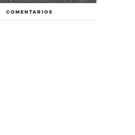
Comentarios
Escribir un comentario...
CONTÁCTANOS:
CL/ Baja Navarra, 47
ILUSTRE COLEGIO DE
MEDICOS
PAMPLONA (NAVARRA)
© 2016 by RedPig Studios.