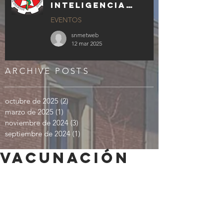
INTELIGENCIA
ARTIFICIAL
EVENTOS
GENERATIVA EN LA
MEDICINA Y
snmetweb
ENFERMERÍA DEL
12 mar 2025
TRABAJO
ARCHIVE POSTS
octubre de 2025
(2)
2 entradas
marzo de 2025
(1)
1 entrada
noviembre de 2024
(3)
3 entradas
septiembre de 2024
(1)
1 entrada
VACUNACIÓN