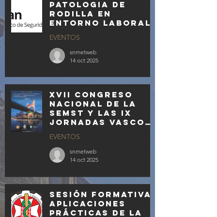
patologia de
rodilla en
entorno laboral
EVENTOS
snmetweb
14 oct 2025
XVII Congreso
Nacional de la
SEMST y las IX
Jornadas Vasco
Aquitanas los
EVENTOS
días 19 y 20 de
febrero de 2026
snmetweb
14 oct 2025
Sesión formativa:
APLICACIONES
PRÁCTICAS DE LA