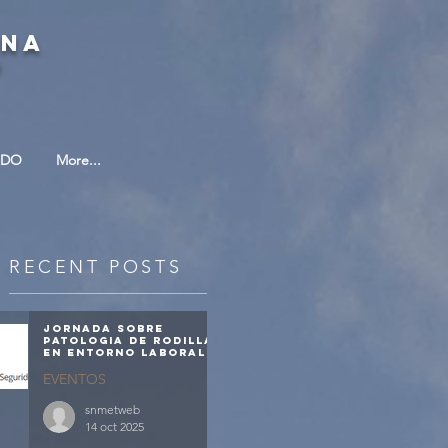
INA
O
ADO
More...
RECENT POSTS
Jornada sobre
patologia de rodilla
en entorno laboral
EVENTOS
snmetweb
14 oct 2025