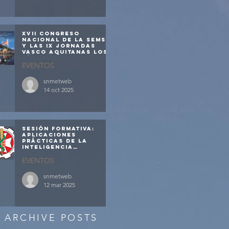
XVII Congreso
Nacional de la SEMST
y las IX Jornadas
Vasco Aquitanas los
días 19 y 20 de
febrero de 2026
EVENTOS
snmetweb
14 oct 2025
Sesión formativa:
APLICACIONES
PRÁCTICAS DE LA
INTELIGENCIA
ARTIFICIAL GENERATIVA
EN LA MEDICINA Y
EVENTOS
ENFERMERÍA DEL
TRABAJO
snmetweb
12 mar 2025
ARCHIVE POSTS