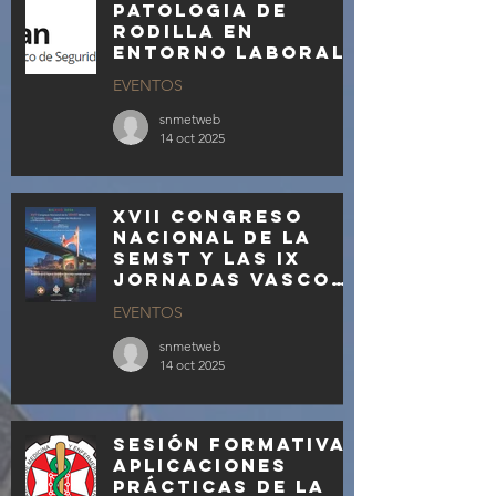
patologia de
rodilla en
entorno laboral
EVENTOS
snmetweb
14 oct 2025
XVII Congreso
Nacional de la
SEMST y las IX
Jornadas Vasco
Aquitanas los
EVENTOS
días 19 y 20 de
febrero de 2026
snmetweb
14 oct 2025
Sesión formativa:
APLICACIONES
PRÁCTICAS DE LA