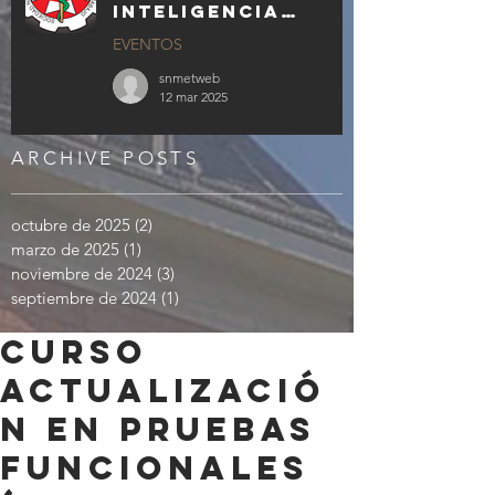
INTELIGENCIA
ARTIFICIAL
EVENTOS
GENERATIVA EN LA
MEDICINA Y
snmetweb
ENFERMERÍA DEL
12 mar 2025
TRABAJO
ARCHIVE POSTS
octubre de 2025
(2)
2 entradas
marzo de 2025
(1)
1 entrada
noviembre de 2024
(3)
3 entradas
septiembre de 2024
(1)
1 entrada
Curso
actualizació
n en pruebas
funcionales