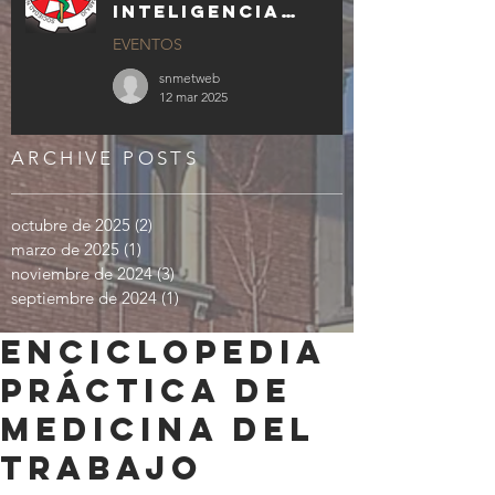
INTELIGENCIA
ARTIFICIAL
EVENTOS
GENERATIVA EN LA
MEDICINA Y
snmetweb
ENFERMERÍA DEL
12 mar 2025
TRABAJO
ARCHIVE POSTS
octubre de 2025
(2)
2 entradas
marzo de 2025
(1)
1 entrada
noviembre de 2024
(3)
3 entradas
septiembre de 2024
(1)
1 entrada
ENCICLOPEDIA
PRÁCTICA DE
MEDICINA DEL
TRABAJO