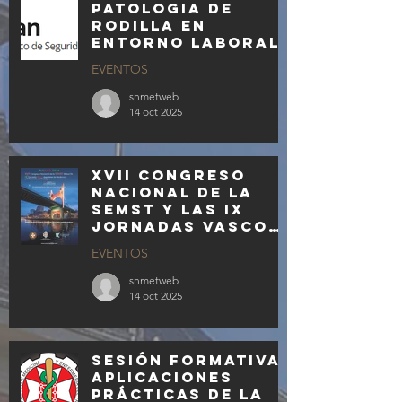
patologia de
rodilla en
entorno laboral
EVENTOS
snmetweb
14 oct 2025
XVII Congreso
Nacional de la
SEMST y las IX
Jornadas Vasco
Aquitanas los
EVENTOS
días 19 y 20 de
febrero de 2026
snmetweb
14 oct 2025
Sesión formativa:
APLICACIONES
PRÁCTICAS DE LA