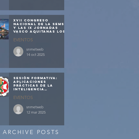
XVII Congreso
Nacional de la SEMST
y las IX Jornadas
Vasco Aquitanas los
días 19 y 20 de
febrero de 2026
EVENTOS
snmetweb
14 oct 2025
Sesión formativa:
APLICACIONES
PRÁCTICAS DE LA
INTELIGENCIA
ARTIFICIAL GENERATIVA
EN LA MEDICINA Y
EVENTOS
ENFERMERÍA DEL
TRABAJO
snmetweb
12 mar 2025
ARCHIVE POSTS