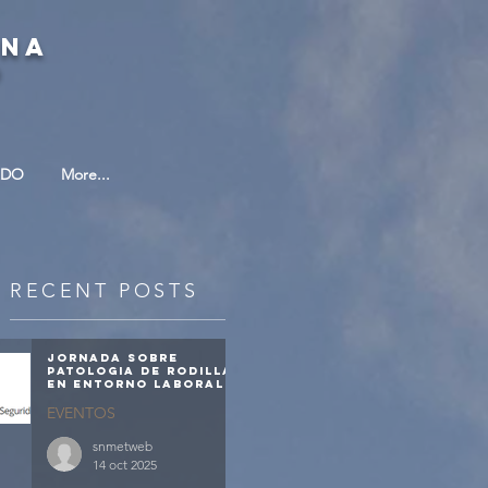
INA
O
ADO
More...
RECENT POSTS
Jornada sobre
patologia de rodilla
en entorno laboral
EVENTOS
snmetweb
14 oct 2025