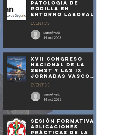
patologia de
rodilla en
entorno laboral
EVENTOS
snmetweb
14 oct 2025
XVII Congreso
Nacional de la
SEMST y las IX
Jornadas Vasco
Aquitanas los
EVENTOS
días 19 y 20 de
febrero de 2026
snmetweb
14 oct 2025
Sesión formativa:
APLICACIONES
PRÁCTICAS DE LA