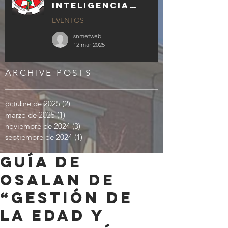
INTELIGENCIA
ARTIFICIAL
EVENTOS
GENERATIVA EN LA
MEDICINA Y
snmetweb
ENFERMERÍA DEL
12 mar 2025
TRABAJO
ARCHIVE POSTS
octubre de 2025
(2)
2 entradas
marzo de 2025
(1)
1 entrada
noviembre de 2024
(3)
3 entradas
septiembre de 2024
(1)
1 entrada
Guía de
Osalan de
“Gestión de
la edad y